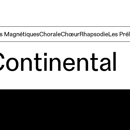
Créations
À pro
s Magnétiques
Chorale
Chœur
Rhapsodie
Les Pré
ontinental