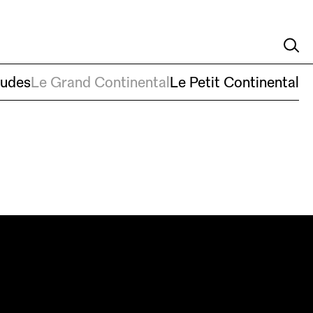
pos
Nouvelles
Soutenez-nous
Nous joindre
EN
ludes
Le Grand Continental
Le Petit Continental