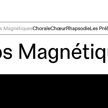
Créations
À pro
s Magnétiques
Chorale
Chœur
Rhapsodie
Les Pré
s Magnétiq