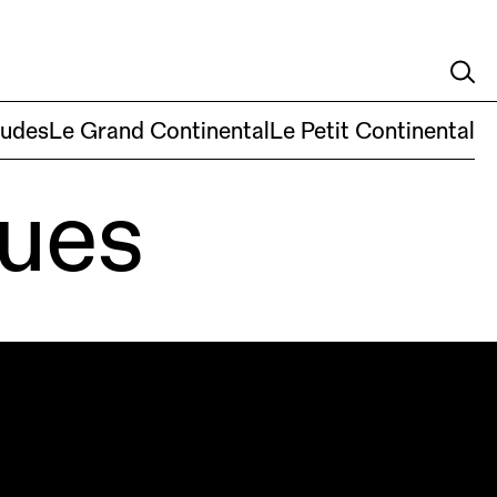
pos
Nouvelles
Soutenez-nous
Nous joindre
EN
ludes
Le Grand Continental
Le Petit Continental
ues